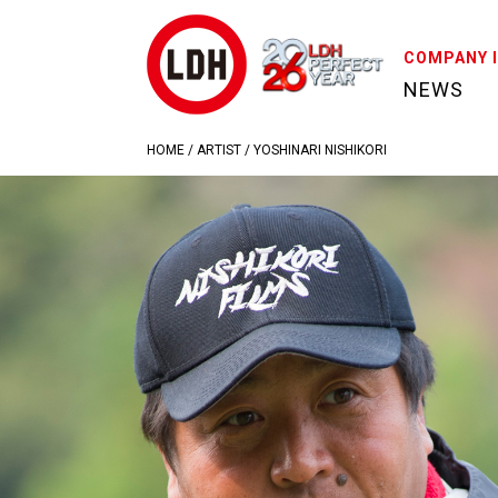
COMPANY 
NEWS
HOME
/
ARTIST
/
YOSHINARI NISHIKORI