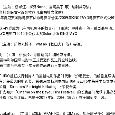
n」（主演：桥爪辽、柳泽Nana、宫崎美子 等）编剧兼导演。
省社会保障审议会推荐 儿童福祉文化财）
9年夏威夷国际电影节优秀电影荣誉奖/2009年KINOTAYO电影节正式受
AYS -49岁成为电车司机男子的故事-」（主演：中井贵一 等）编剧兼导演
YO电影节2010中荣获金奖Soleil d'Or KINOTAYO
」（主演：药师丸博子、Wasao【秋田犬】 等）导演。
HIN」（主演：伊藤步、青柳翔 等）编剧兼导演。
届蒙特利尔国际电影节正式受邀作品进行全球首映。
届东京国际电影节正式受邀作品进行日本首映。
ILE HIRO担任执行制片人的最新电影作品时代剧「炉场武士」的编剧兼导
在北美最大的电影节、第40届蒙特利尔国际电影节2016中荣获主竞赛
Directors' Fortnight Kolkata」上荣获金奖、
那州「Cinema on the Bayou Film Festival」的长篇部门荣获
获得了极高评价。电影于2017年5月20日（周六）在全国同步上映。
i, Aitakatta」（主演：EXILE TAKAHIRO、山口Mayu、松坂庆子 等）编