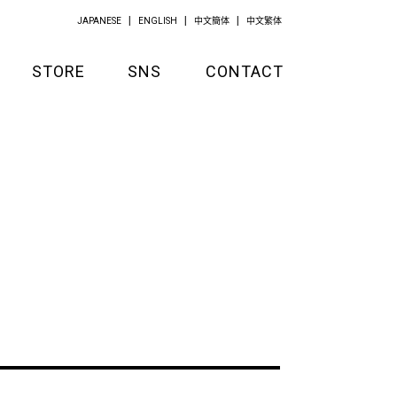
JAPANESE
ENGLISH
中文簡体
中文繁体
STORE
SNS
CONTACT
GOODS
APPAREL
KITCHEN