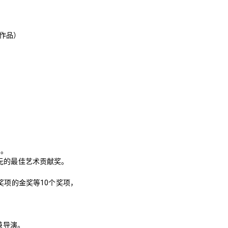
邀作品）
。
演。
单元的最佳艺术贡献奖。
了最高奖项的金奖等10个奖项，
剧兼导演。