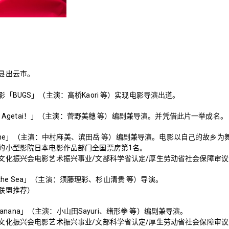
县出云市。
「BUGS」（主演：高桥Kaori 等）实现电影导演出道。
te Agetai！」（主演：菅野美穗 等）编剧兼导演。并凭借此片一举成名。
i Fune」（主演：中村麻美、滨田岳 等）编剧兼导演。电影以自己的故乡为
的小型影院日本电影作品部门全国票房第1名。
文化振兴会电影艺术振兴事业/文部科学省认定/厚生劳动省社会保障审
of the Sea」（主演：须藤理彩、杉山清贵 等）导演。
联盟推荐）
e Banana」（主演：小山田Sayuri、绪形拳 等）编剧兼导演。
文化振兴会电影艺术振兴事业/文部科学省认定/厚生劳动省社会保障审