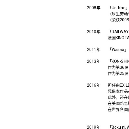
2008年
「Un-Na
（厚生劳动
（荣获200
2010年
「RAILW
法国KINOTA
2011年
「Wasao
2013年
「KON-S
作为第36
作为第25
2016年
担任由EX
凭借本作品
此外，还在印度「
在美国路易斯安
在世界各国
2019年
「Boku n