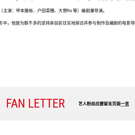
（主演：甲本雅裕、户田菜穗、大野Ito 等）编剧兼导演。
影中，他是为数不多的坚持亲自前往实地探访并参与制作及编剧的电影导
FAN LETTER
艺人粉丝应援留言页面
一览