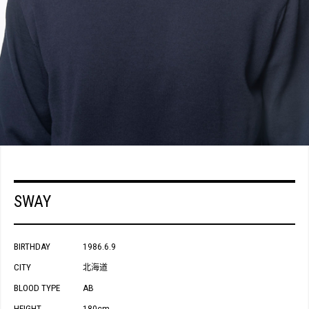
SWAY
BIRTHDAY
1986.6.9
CITY
北海道
BLOOD TYPE
AB
HEIGHT