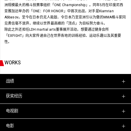
洲规模最大的格斗技赛事组织「ONE Championship」。同年5月在印度尼西
亚雅加达举办的「ONE：FOR HONOR」中首次出战，对手是Kiamrian
Abbasov。至今在日本仍无人能敌、令日本乃至亚洲引以为傲的MMA格斗家冈
见勇信毫不放弃，继续以世界最高峰的「顶点」为目标努力奋斗。
除此之外还担任LDH martial arts董事展开活动，想要通过健身会所
「EXFIGHT」向大家传递自己在世界各地的训练经验、运动乐趣以及其重要
性。
WORKS
战绩
获奖经历
电视剧
电影