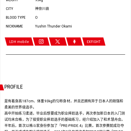
93kg
CITY
神奈川县
BLOOD TYPE
O
NICKNAME
Yushin Thunder Okami
LDH mobile
EXFIGHT
PROFILE
是有着身高187cm、体重93kg的匀称身材，并且还拥有异于日本人的刚强和
柔美的世界级选手。
高中开始练习柔道，毕业后想要成为职业摔跤选手，两次参加新日本的入门测
试均未合格，为了接受职业摔跤选手的基础练习，经介绍加入了和术慧舟会。
半年后，首次以格斗家身份参加了「PRE-PRIDE.4」比赛。首次参赛就成功夺