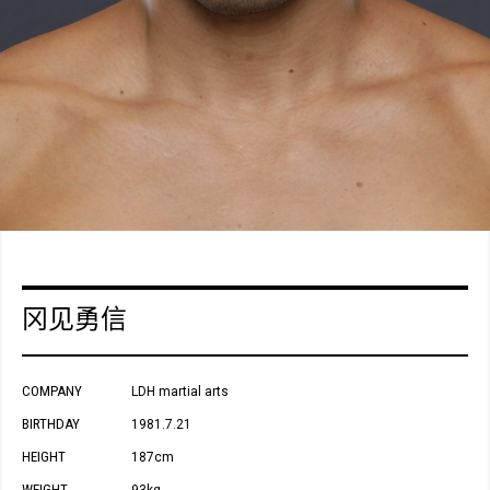
冈见勇信
COMPANY
LDH martial arts
BIRTHDAY
1981.7.21
HEIGHT
187cm
WEIGHT