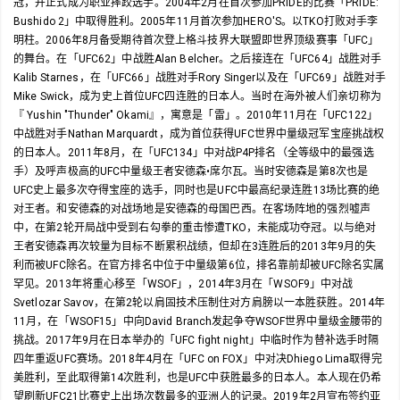
冠，并正式成为职业摔跤选手。2004年2月在首次参加PRIDE的比赛「PRIDE:
Bushido 2」中取得胜利。2005年11月首次参加HERO'S。以TKO打败对手李
明柱。2006年8月备受期待首次登上格斗技界大联盟即世界顶级赛事「UFC」
的舞台。在「UFC62」中战胜Alan Belcher。之后接连在「UFC64」战胜对手
Kalib Starnes，在「UFC66」战胜对手Rory Singer以及在「UFC69」战胜对手
Mike Swick，成为史上首位UFC四连胜的日本人。当时在海外被人们亲切称为
『 Yushin "Thunder" Okami』，寓意是「雷」。2010年11月在「UFC122」
中战胜对手Nathan Marquardt，成为首位获得UFC世界中量级冠军宝座挑战权
的日本人。2011年8月，在「UFC134」中对战P4P排名（全等级中的最强选
手）及呼声极高的UFC中量级王者安德森•席尔瓦。当时安德森是第8次也是
UFC史上最多次夺得宝座的选手，同时也是UFC中最高纪录连胜13场比赛的绝
对王者。和安德森的对战场地是安德森的母国巴西。在客场阵地的强烈嘘声
中，在第2轮开局战中受到右勾拳的重击惨遭TKO，未能成功夺冠。以与绝对
王者安德森再次较量为目标不断累积战绩，但却在3连胜后的2013年9月的失
利而被UFC除名。在官方排名中位于中量级第6位，排名靠前却被UFC除名实属
罕见。2013年将重心移至「WSOF」，2014年3月在「WSOF9」中对战
Svetlozar Savov，在第2轮以肩固技术压制住对方肩膀以一本胜获胜。2014年
11月，在「WSOF15」中向David Branch发起争夺WSOF世界中量级金腰带的
挑战。2017年9月在日本举办的「UFC fight night」中临时作为替补选手时隔
四年重返UFC赛场。2018年4月在「UFC on FOX」中对决Dhiego Lima取得完
美胜利，至此取得第14次胜利，也是UFC中获胜最多的日本人。本人现在仍希
望刷新UFC21比赛史上出场次数最多的亚洲人的记录。2019年2月宣布签约亚