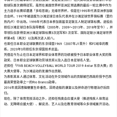
助球队首次摘得冠军。虽然在美国世界杯亚洲区预选赛的最后一轮比赛中作为
主力选手出赛却遭遇「多哈悲剧」无缘世界杯，但是在1995年代表亚洲参加联
合会杯。1997年被选拔为沙滩足球日本队代表并在沙滩足球世界锦标赛（里约
热内卢）中出场。1999年代表日本参加首届亚足联五人制足球锦标赛。退役后
担任沙滩足球日本队指导教练（2005年、2009～2013年、2018年至今），并
带领队伍获得亚洲沙滩足球锦标赛3次冠军和1次亚军、国际足联沙滩足球世界
杯第4名（两次）以及两次进入前八。
也曾任日本职业足球联赛的东京绿茵1969（2007年J1晋升）和FC岐阜的教
练，2020年3月担任东京绿茵技术总监。
凭借迄今为止在日本足球界和职业体育界的功绩被授予日本职业体育大奖的殊
勋奖、日本职业足球联赛功劳球员奖以及入选日本足球名人堂。
还担任「FIVB BEACH VOLLEYBALL WORLD TOUR 2019 4-star 东京大赛」的
大赛大使等，为沙滩运动的发展作出贡献。
为表彰其本人通过体育、文化活动在外交领域作出的贡献被巴西政府授予巴西
最高荣誉勋章之一的Rio Branco勋章。
2016年底因患脑梗塞生命垂危，因奇迹般的康复以及拼命进行物理治疗后回
归。
现在，除了体育竞技活动之外，还担任残奥会应援大使（推进残疾人体育运
动、无障碍应援大使）、解说员、艺人以及在教育领域等众多领域展开活动。