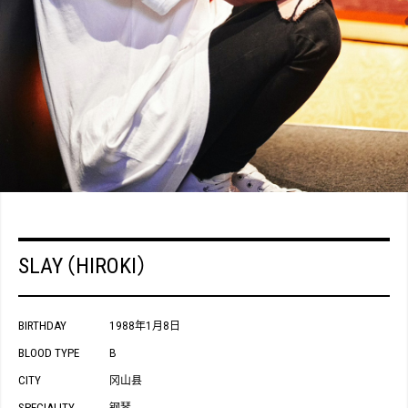
SLAY
（
HIROKI
）
BIRTHDAY
1988年1月8日
BLOOD TYPE
B
CITY
冈山县
SPECIALITY