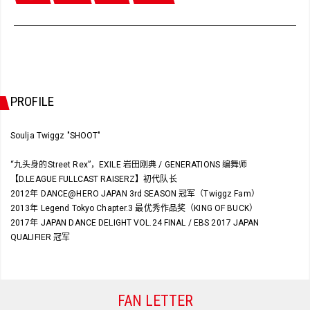
PROFILE
Soulja Twiggz "SHOOT"
“九头身的Street Rex”，EXILE 岩田刚典 / GENERATIONS 编舞师
【D.LEAGUE FULLCAST RAISERZ】初代队长
2012年 DANCE@HERO JAPAN 3rd SEASON 冠军（Twiggz Fam）
2013年 Legend Tokyo Chapter.3 最优秀作品奖（KING OF BUCK）
2017年 JAPAN DANCE DELIGHT VOL.24 FINAL / EBS 2017 JAPAN
QUALIFIER 冠军
FAN LETTER