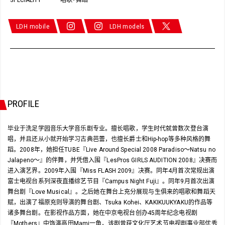
・
LDH mobile
LDH models
PROFILE
毕业于洗足学园音乐大学音乐剧专业。擅长唱歌，学生时代就曾数次登台演
唱，并且还从小就开始学习古典芭蕾，也擅长爵士和Hip-hop等多种风格的舞
蹈。2008年，她担任TUBE『Live Around Special 2008 Paradiso～Natsu no
Jalapeno～』的伴舞，并凭借入围『LesPros GIRLS AUDITION 2008』决赛而
进入演艺界。2009年入围『Miss FLASH 2009』决赛。同年4月首次常规出演
富士电视台系列深夜直播综艺节目『Campus Night Fuji』。同年9月首次出演
舞台剧『Love Musical』。之后她在舞台上充分展现与生俱来的唱歌和舞蹈天
赋，出演了福原充则导演的舞台剧、Tsuka Kohei、KAKIKUUKYAKU的作品等
诸多舞台剧。在影视作品方面，她在中京电视台创办45周年纪念电视剧
『Mothers』中饰演高田Mami一角，该剧曾获文化厅艺术节电视剧事业部优秀