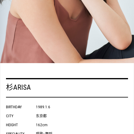
杉ARISA
BIRTHDAY
1989.1.6
CITY
东京都
HEIGHT
162cm
SPECIALITY
唱歌
舞蹈