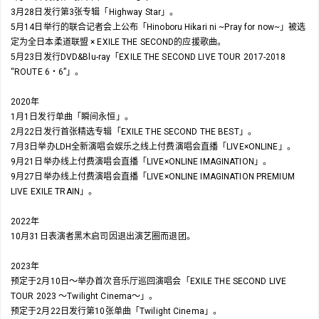
3月28日发行第3张专辑「Highway Star」。
5月14日举行的联合记者会上公布「Hinoboru Hikari ni ~Pray for now~」被选
定为全日本柔道联盟 × EXILE THE SECOND的应援歌曲。
5月23日发行DVD&Blu-ray「EXILE THE SECOND LIVE TOUR 2017-2018
“ROUTE 6・6”」。
2020年
1月1日发行单曲「瞬间永恒」。
2月22日发行首张精选专辑「EXILE THE SECOND THE BEST」。
7月3日举办LDH全新演唱会娱乐之线上付费演唱会直播「LIVE×ONLINE」。
9月21日举办线上付费演唱会直播「LIVE×ONLINE IMAGINATION」。
9月27日举办线上付费演唱会直播「LIVE×ONLINE IMAGINATION PREMIUM
LIVE EXILE TRAIN」。
2022年
10月31日表演者黑木启司因退出演艺圈而退团。
2023年
预定于2月10日～举办首次音乐厅巡回演唱会「EXILE THE SECOND LIVE
TOUR 2023 ～Twilight Cinema～」。
预定于2月22日发行第10张单曲「Twilight Cinema」。