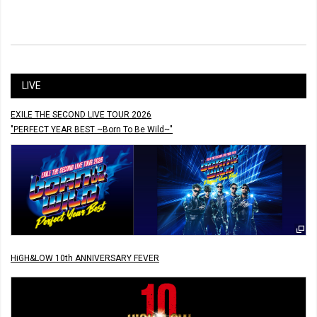
LIVE
EXILE THE SECOND LIVE TOUR 2026
"PERFECT YEAR BEST ~Born To Be Wild~"
HiGH&LOW 10th ANNIVERSARY FEVER