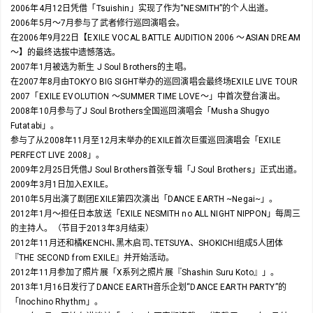
2006年4月12日凭借「Tsuishin」实现了作为“NESMITH”的个人出道。
2006年5月～7月参与了武者修行巡回演唱会。
在2006年9月22日【EXILE VOCAL BATTLE AUDITION 2006 ～ASIAN DREAM
～】的最终选拔中遗憾落选。
2007年1月被选为新生 J Soul Brothers的主唱。
在2007年8月由TOKYO BIG SIGHT举办的巡回演唱会最终场EXILE LIVE TOUR
2007「EXILE EVOLUTION ～SUMMER TIME LOVE～」中首次登台演出。
2008年10月参与了J Soul Brothers全国巡回演唱会「Musha Shugyo
Futatabi」。
参与了从2008年11月至12月末举办的EXILE首次巨蛋巡回演唱会「EXILE
PERFECT LIVE 2008」。
2009年2月25日凭借J Soul Brothers首张专辑「J Soul Brothers」正式出道。
2009年3月1日加入EXILE。
2010年5月出演了剧团EXILE第四次演出「DANCE EARTH ~Negai~」。
2012年1月～担任日本放送「EXILE NESMITH no ALL NIGHT NIPPON」每周三
的主持人。（节目于2013年3月结束）
2012年11月还和橘KENCHI､黑木启司､TETSUYA、SHOKICHI组成5人团体
『THE SECOND from EXILE』并开始活动。
2012年11月参加了照片展「X系列之照片展『Shashin Suru Koto』」。
2013年1月16日发行了DANCE EARTH音乐企划“DANCE EARTH PARTY”的
「Inochino Rhythm」。