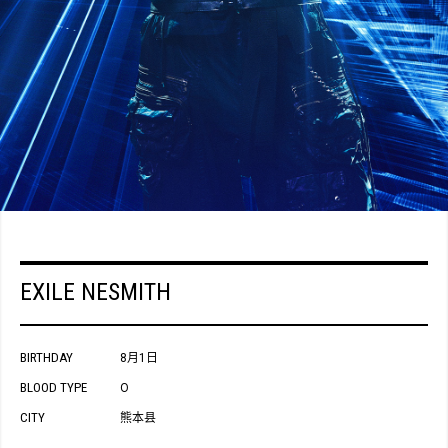
EXILE NESMITH
BIRTHDAY
8月1日
BLOOD TYPE
O
CITY
熊本县