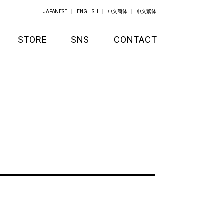
JAPANESE
ENGLISH
中文簡体
中文繁体
STORE
SNS
CONTACT
GOODS
APPAREL
KITCHEN