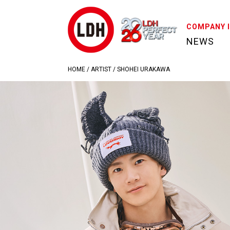
COMPANY 
NEWS
HOME
/
ARTIST
/
SHOHEI URAKAWA