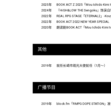
2025年
BOOK ACT Z 2025「Mou Ichido Kim
2024年
『HiGH&LOW THE Sengoku』饰
2022年
REAL RPG STAGE「ETERNAL2」-Kou
2022年
BOOK ACT 2022 NEW YEAR SPECI
2020年
朗读剧BOOK ACT「Mou Ichido Kimi to
其他
2019年
就任长崎市观光大使就任（1月～）
广播节目
2019年
block.fm「RMPG DOPE STATI