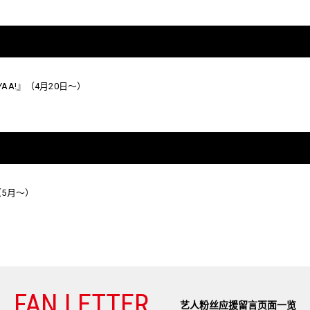
O IYAA!』（4月20日～）
（5月～）
FAN LETTER
艺人粉丝应援留言页面
一览