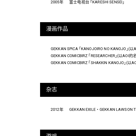
2005年
富士电视台 ｢KARESHI SENSEI｣
漫画作品
GEKKAN SPICA ｢KANOJOIRO NO KANOJ
GEKKAN COMICBIRZ ｢RESEARCHER｣(以A
GEKKAN COMICBIRZ ｢SHAKKIN KANOJO
杂志
2012年
GEKKAN EXILE・GEKKAN LAWSON T