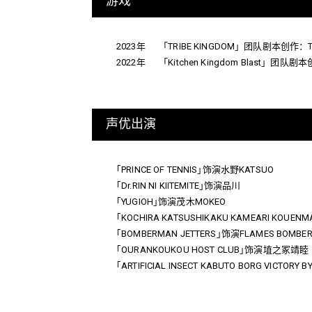
游戏
2023年
「TRIBE KINGDOM」团队剧本创作：THE
2022年
「Kitchen Kingdom Blast」团队剧本
声优出演
｢PRINCE OF TENNIS｣饰演水野KATSUO
｢Dr.RIN NI KIITEMITE｣饰演品川
｢YUGIOH｣饰演茂木MOKEO
｢KOCHIRA KATSUSHIKAKU KAMEARI KOUE
｢BOMBERMAN JETTERS｣饰演FLAMES BOMBE
｢OURANKOUKOU HOST CLUB｣饰演埴之冢靖睦
｢ARTIFICIAL INSECT KABUTO BORG VICTOR