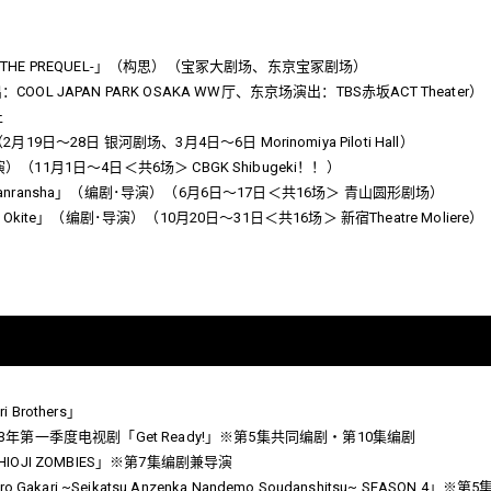
-THE PREQUEL-」（构思）（宝冢大剧场、东京宝冢剧场）
OL JAPAN PARK OSAKA WW厅、东京场演出：TBS赤坂ACT Theater）
止
9日～28日 银河剧场、3月4日～6日 Morinomiya Piloti Hall）
･导演）（11月1日～4日＜共6场＞ CBGK Shibugeki！！）
ano Kanransha」（编剧･导演）（6月6日～17日＜共16场＞ 青山圆形剧场）
a no Okite」（编剧･导演）（10月20日～31日＜共16场＞ 新宿Theatre Moliere）
 Brothers」
023年第一季度电视剧「Get Ready!」※第5集共同编剧・第10集编剧
CHIOJI ZOMBIES」※第7集编剧兼导演
ero Gakari ~Seikatsu Anzenka Nandemo Soudanshitsu~ SEASON 4」※第