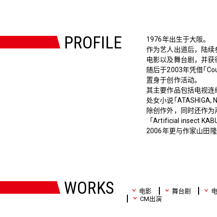
PROFILE
1976年出生于大阪。
作为艺人出道后，陆续参演了｢S
电影以及舞台剧，并获得
随后于2003年凭借｢C
置身于创作活动。
其主要作品包括电视连续剧｢Tu
处女小说｢ATASHIGA, 
除创作外，同时还作为
「Artificial inse
2006年更与作家山
WORKS
电影
舞台剧
CM出演