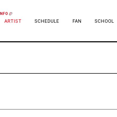
INFO
ARTIST
SCHEDULE
FAN
SCHOOL
LIVE
FAN LETTER
CALENDAR
FAN CLUB
MEDIA
CREDIT CARD
PROJECT