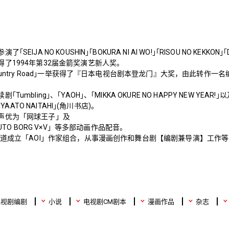
EIJA NO KOUSHIN｣｢BOKURA NI AI WO!｣｢RISOU NO KEKKO
了1994年第32届金箭奖演艺新人奖。
ountry Road｣一举获得了『日本电视台剧本登龙门』大奖，由此转作一名
mbling｣、｢YAOH｣、｢MIKKA OKURE NO HAPPY NEW YEAR!｣
NYAATO NAITAHI｣(角川书店)。
声优为「网球王子」及
ct KABUTO BORG V×V」等多部动画作品配音。
田隆道成立「AOI」作家组合，从事漫画创作和舞台剧【编剧兼导演】工作
电视剧编剧
小说
电视剧CM剧本
漫画作品
杂志