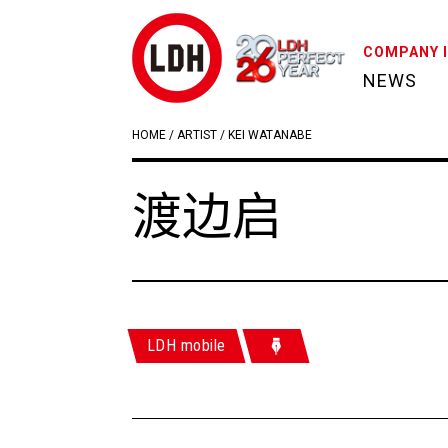
COMPANY 
NEWS
HOME
/
ARTIST
/
KEI WATANABE
渡边启
LDH mobile