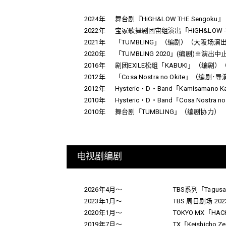
2024年
舞台剧『HiGH&LOW THE Sengoku』
2022年
宝冢歌舞剧团宙组演出「HiGH&LOW 
2021年
「TUMBLING」（编剧）（大阪场演出：CO
2020年
「TUMBLING 2020」(编剧)※演出中
2016年
剧团EXILE松组「KABUKI」（编剧）（2月1
2012年
「Cosa Nostra no Okite」（编剧
2012年
Hysteric・D・Band「Kamisam
2010年
Hysteric・D・Band「Cosa Nostr
2010年
舞台剧「TUMBLING」（编剧协力）
电视剧编剧
2026年4月～
TBS系列「Tagusari
2023年1月～
TBS 周日剧场 2
2020年1月～
TOKYO MX「HA
2019年7月～
TX「Keishicho Z