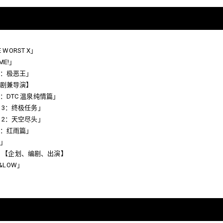
E WORST X」
 ME!」
：极恶王」
剧兼导演】
：DTC 温泉纯情篇」
 3：终极任务」
 2：天空尽头」
：红雨篇」
」
OP」【企划、编剧、出演】
H&LOW」