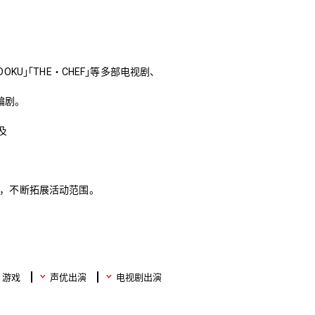
N｣｢DOKU｣｢THE・CHEF｣等多部电视剧、
编剧。
以及
等，不断拓展活动范围。
游戏
声优出演
电视剧出演