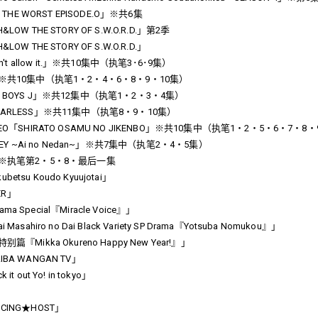
 THE WORST EPISODE.O」※共6集
OW THE STORY OF S.W.O.R.D.」第2季
W THE STORY OF S.W.O.R.D.」
n't allow it.」※共10集中（执笔3･6･9集）
※共10集中（执笔1・2・4・6・8・9・10集）
BOYS J」※共12集中（执笔1・2・3・4集）
ARLESS」※共11集中（执笔8・9・10集）
O「SHIRATO OSAMU NO JIKENBO」※共10集中（执笔1・2・5・6・7・8
NEY ~Ai no Nedan~」※共7集中（执笔2・4・5集）
※执笔第2・5・8・最后一集
ubetsu Koudo Kyuujotai」
ER」
rama Special『Miracle Voice』」
sahiro no Dai Black Variety SP Drama『Yotsuba Nomukou』」
『Mikka Okureno Happy New Year!』」
A WANGAN TV」
 out Yo! in tokyo」
ING★HOST」