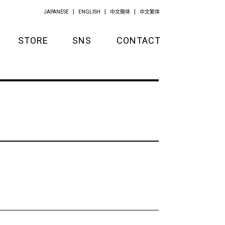
JAPANESE
ENGLISH
中文簡体
中文繁体
STORE
SNS
CONTACT
GOODS
APPAREL
KITCHEN