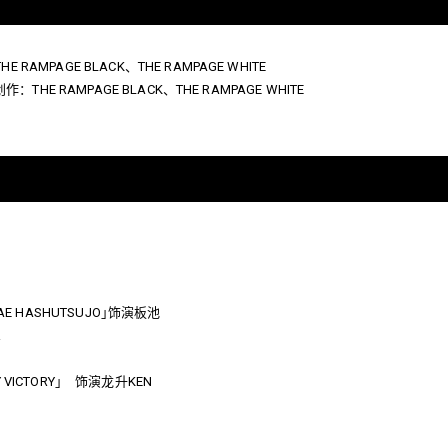
 RAMPAGE BLACK、THE RAMPAGE WHITE
创作：THE RAMPAGE BLACK、THE RAMPAGE WHITE
NMAE HASHUTSUJO｣饰演板池
R
Y BY VICTORY｣ 饰演龙升KEN