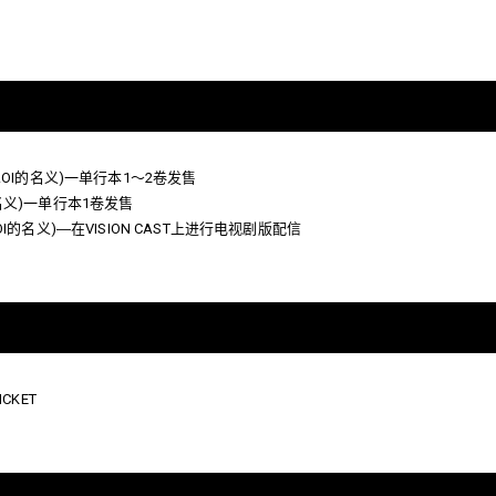
O｣(以AOI的名义)一单行本1～2卷发售
OI的名义)一单行本1卷发售
｣(以AOI的名义)―在VISION CAST上进行电视剧版配信
ICKET