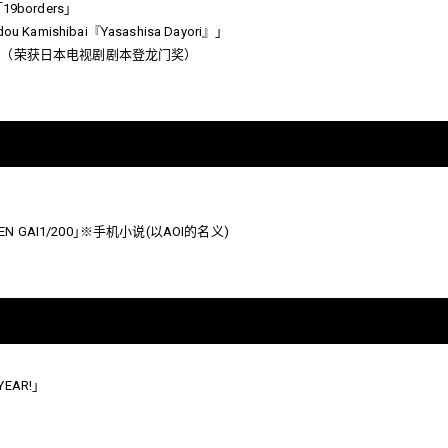
9borders」
Kamishibai『Yasashisa Dayori』」
oad」（荣获日本电视剧剧本登龙门奖）
OLDEN GAI1/200｣※手机小说(以AOI的名义)
YEAR!｣