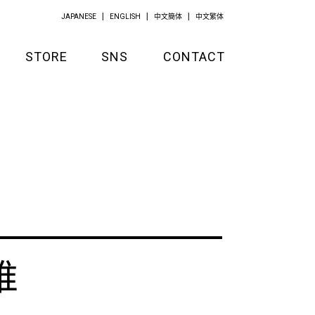
JAPANESE
ENGLISH
中文簡体
中文繁体
STORE
SNS
CONTACT
GOODS
APPAREL
KITCHEN
唯