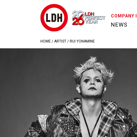
COMPANY 
NEWS
HOME
/
ARTIST
/
RUI YONAMINE