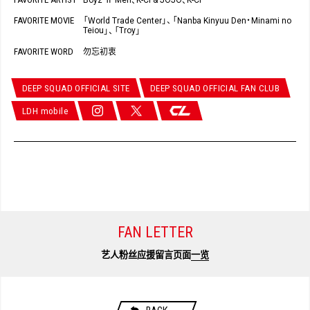
、
、
FAVORITE MOVIE
World Trade Center
Nanba Kinyuu Den
Minami no
「
」
、
「
・
Teiou
Troy
」
、
「
」
FAVORITE WORD
勿忘初衷
DEEP SQUAD OFFICIAL SITE
DEEP SQUAD OFFICIAL FAN CLUB
LDH mobile
FAN LETTER
艺人粉丝应援留言页面
一览