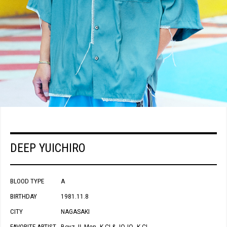
DEEP YUICHIRO
BLOOD TYPE
A
BIRTHDAY
1981.11.8
CITY
NAGASAKI
FAVORITE ARTIST
Boyz Ⅱ Men
K-CI & JOJO
K-CI