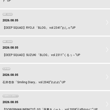
ド” UP
DEEP SQUAD
2026.08.05
【DEEP SQUAD】RYOJI 「BLOG」 vol.2341"おしゃ"UP
DEEP SQUAD
2026.08.05
【DEEP SQUAD】SUZUKI 「BLOG」 vol.2311"くるぅ～"UP
石井杏奈
2026.08.05
石井杏奈「Smiling Diary」 vol.2042”わわわ” UP
DOBERMAN INFINITY
2026.08.05
【DOBERMAN INFINITY】GS「落書きノート」 vol.2008”心穏やかに” UP