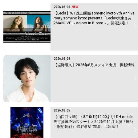
2026.08.06
NEW
【Leola】9/12(土)開催someno kyoto 9th Annive
rsary someno kyoto presents『Leola×大東まみ
2MANLIVE ～Voices in Bloom～』開催決定！
2026.08.06
【塩野瑛久】2026年8月メディア出演・掲載情報
2026.08.05
【山口乃々華】＜8/10(月)12:00よりLDH mobile
先行抽選予約スタート＞2026年11月上演『舞台
「呪術廻戦」-渋谷事変 前編-』に出演！