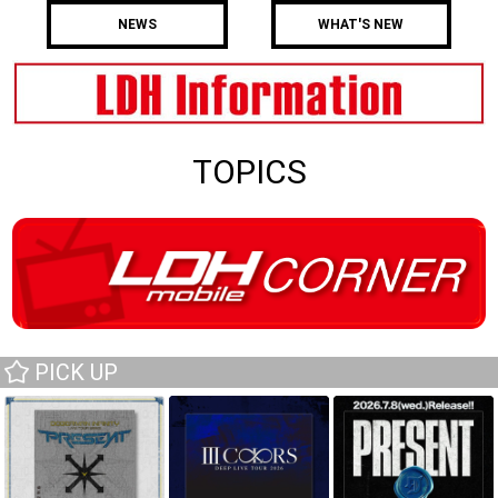
NEWS
WHAT'S NEW
TOPICS
PICK UP