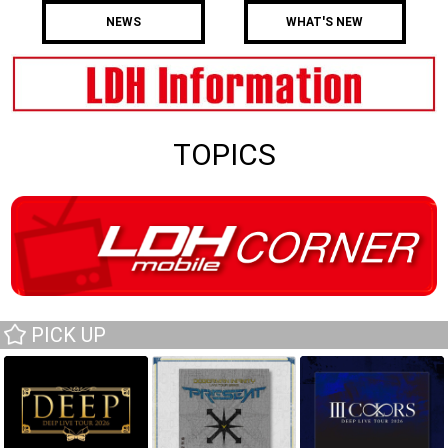
NEWS
WHAT'S NEW
TOPICS
PICK UP