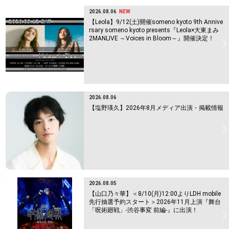
2026.08.06
NEW
【Leola】9/12(土)開催someno kyoto 9th Annive
rsary someno kyoto presents『Leola×大東まみ
2MANLIVE ～Voices in Bloom～』開催決定！
2026.08.06
【塩野瑛久】2026年8月メディア出演・掲載情報
2026.08.05
【山口乃々華】＜8/10(月)12:00よりLDH mobile
先行抽選予約スタート＞2026年11月上演『舞台
「呪術廻戦」-渋谷事変 前編-』に出演！