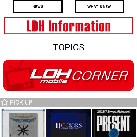
NEWS
WHAT'S NEW
TOPICS
PICK UP