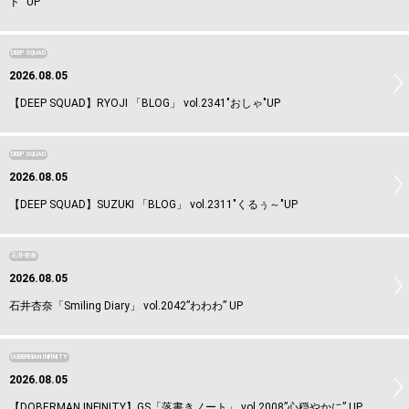
ド” UP
DEEP SQUAD
2026.08.05
【DEEP SQUAD】RYOJI 「BLOG」 vol.2341"おしゃ"UP
DEEP SQUAD
2026.08.05
【DEEP SQUAD】SUZUKI 「BLOG」 vol.2311"くるぅ～"UP
石井杏奈
2026.08.05
石井杏奈「Smiling Diary」 vol.2042”わわわ” UP
DOBERMAN INFINITY
2026.08.05
【DOBERMAN INFINITY】GS「落書きノート」 vol.2008”心穏やかに” UP