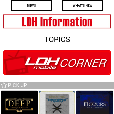
NEWS
WHAT'S NEW
TOPICS
PICK UP