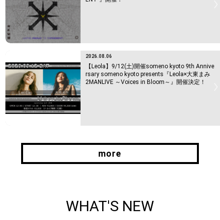
2026.08.06
【Leola】9/12(土)開催someno kyoto 9th Annive
rsary someno kyoto presents『Leola×大東まみ
2MANLIVE ～Voices in Bloom～』開催決定！
more
more
WHAT'S NEW