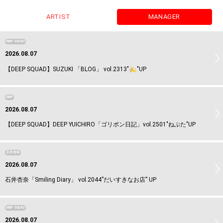
ARTIST
MANAGER
DEEP SQUAD
2026.08.07
【DEEP SQUAD】SUZUKI 「BLOG」 vol.2313"
"UP
DEEP
2026.08.07
【DEEP SQUAD】DEEP YUICHIRO「ゴリポン日記」vol.2501"ねぷた"UP
石井杏奈
2026.08.07
石井杏奈「Smiling Diary」 vol.2044”だいすきなお店” UP
DEEP SQUAD
2026.08.07