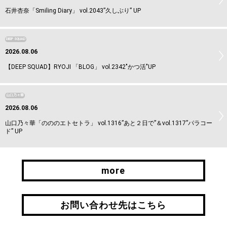
石井杏奈「Smiling Diary」 vol.2043”久しぶり” UP
DEEP SQUAD
2026.08.06
【DEEP SQUAD】RYOJI 「BLOG」 vol.2342"かつ活"UP
山口乃々華
2026.08.06
山口乃々華「のののエトセトラ」 vol.1316”あと２日で”＆vol.1317”パラコー
ド” UP
more
more
お問い合わせ先はこちら
お問い合わせ先はこちら
引継ぎはこちら