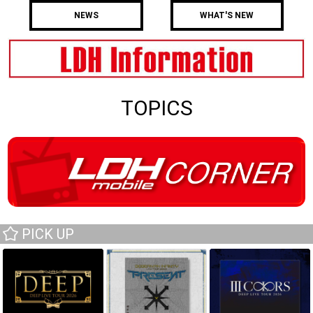
NEWS
WHAT'S NEW
TOPICS
PICK UP