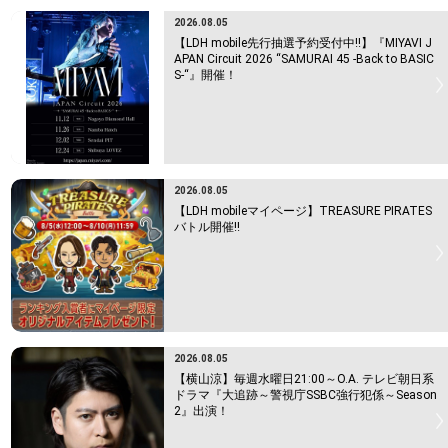
2026.08.05
【LDH mobile先行抽選予約受付中!!】『MIYAVI J
APAN Circuit 2026 “SAMURAI 45 -Back to BASIC
S-“』開催！
2026.08.05
【LDH mobileマイページ】TREASURE PIRATES
バトル開催!!
2026.08.05
【横山涼】毎週水曜日21:00～O.A. テレビ朝日系
ドラマ『大追跡～警視庁SSBC強行犯係～Season
2』出演！