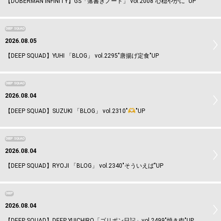
【DOBERMAN INFINITY】GS「落書きノート」 vol.2008”心穏やかに” UP
DEEP SQUAD
2026.08.05
【DEEP SQUAD】YUHI 「BLOG」 vol.2295"唐揚げ定食"UP
DEEP SQUAD
2026.08.04
【DEEP SQUAD】SUZUKI 「BLOG」 vol.2310"
"UP
DEEP SQUAD
2026.08.04
【DEEP SQUAD】RYOJI 「BLOG」 vol.2340"そういえば"UP
DEEP
2026.08.04
【DEEP SQUAD】DEEP YUICHIRO「ゴリポン日記」vol.2499"焼き肉"UP