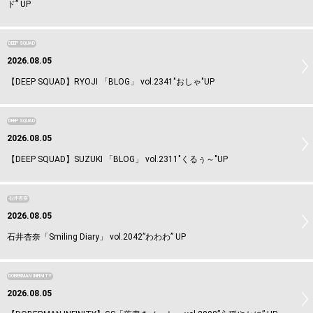
ド” UP
DEEP SQUAD
2026.08.05
【DEEP SQUAD】RYOJI 「BLOG」 vol.2341"おしゃ"UP
DEEP SQUAD
2026.08.05
【DEEP SQUAD】SUZUKI 「BLOG」 vol.2311"くるぅ～"UP
石井杏奈
2026.08.05
石井杏奈「Smiling Diary」 vol.2042”わわわ” UP
DOBERMAN INFINITY
2026.08.05