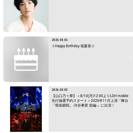
2026.08.06
☆Happy Birthday 堀夏喜☆
2026.08.05
【山口乃々華】＜8/10(月)12:00よりLDH mobile
先行抽選予約スタート＞2026年11月上演『舞台
「呪術廻戦」-渋谷事変 前編-』に出演！