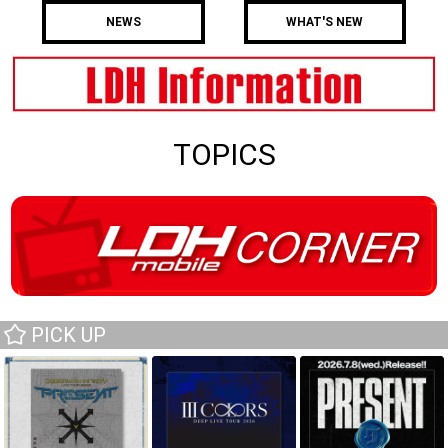
NEWS
WHAT'S NEW
TOPICS
PICK UP