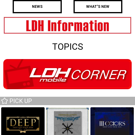
NEWS
WHAT'S NEW
TOPICS
PICK UP