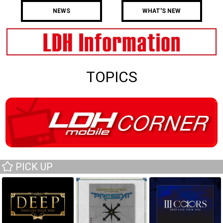
NEWS
WHAT'S NEW
TOPICS
PICK UP