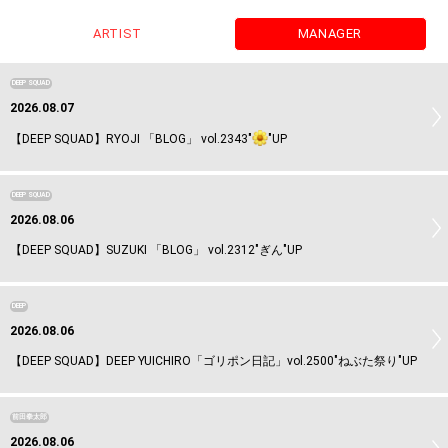
ARTIST
MANAGER
DEEP SQUAD
2026.08.07
【DEEP SQUAD】RYOJI 「BLOG」 vol.2343"
"UP
DEEP SQUAD
2026.08.06
【DEEP SQUAD】SUZUKI 「BLOG」 vol.2312"ぎん"UP
DEEP
2026.08.06
【DEEP SQUAD】DEEP YUICHIRO「ゴリポン日記」vol.2500"ねぶた祭り"UP
前田拳太郎
2026.08.06