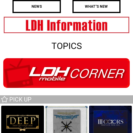
NEWS
WHAT'S NEW
TOPICS
PICK UP