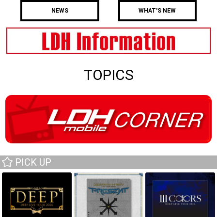
NEWS
WHAT'S NEW
TOPICS
PICK UP