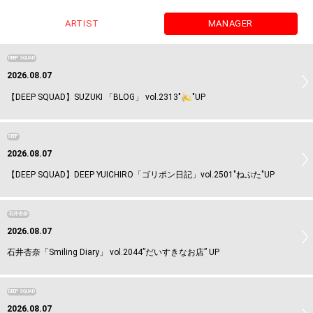
ARTIST
MANAGER
DEEP SQUAD
2026.08.07
【DEEP SQUAD】SUZUKI 「BLOG」 vol.2313"
"UP
DEEP
2026.08.07
【DEEP SQUAD】DEEP YUICHIRO「ゴリポン日記」vol.2501"ねぷた"UP
石井杏奈
2026.08.07
石井杏奈「Smiling Diary」 vol.2044”だいすきなお店” UP
DEEP SQUAD
2026.08.07