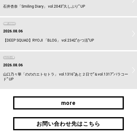
石井杏奈「Smiling Diary」 vol.2043”久しぶり” UP
DEEP SQUAD
2026.08.06
【DEEP SQUAD】RYOJI 「BLOG」 vol.2342"かつ活"UP
山口乃々華
2026.08.06
山口乃々華「のののエトセトラ」 vol.1316”あと２日で”＆vol.1317”パラコー
ド” UP
more
more
お問い合わせ先はこちら
お問い合わせ先はこちら
引継ぎはこちら