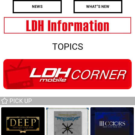
NEWS
WHAT'S NEW
TOPICS
PICK UP