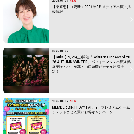
2026.08.07
NEW
【栗原恵】＜更新＞2026年8月メディア出演・掲
載情報
2026.08.07
【Girls²】9/26(土)開催『Rakuten GirlsAward 20
26 AUTUMN/WINTER』パフォーマンス出演＆鶴
屋美咲・小川桜花・山口綺羅がモデル出演決
定！
2026.08.07
NEW
MEMBER BIRTHDAY PARTY プレミアムゲーム
チケットまとめ買いお得キャンペーン！