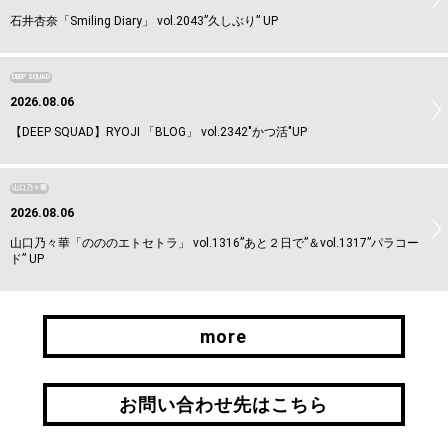
石井杏奈「Smiling Diary」 vol.2043”久しぶり” UP
DEEP SQUAD
2026.08.06
【DEEP SQUAD】RYOJI 「BLOG」 vol.2342"かつ活"UP
山口乃々華
2026.08.06
山口乃々華「のののエトセトラ」 vol.1316”あと２日で”＆vol.1317”パラコー
ド” UP
more
more
お問い合わせ先はこちら
お問い合わせ先はこちら
引継ぎはこちら