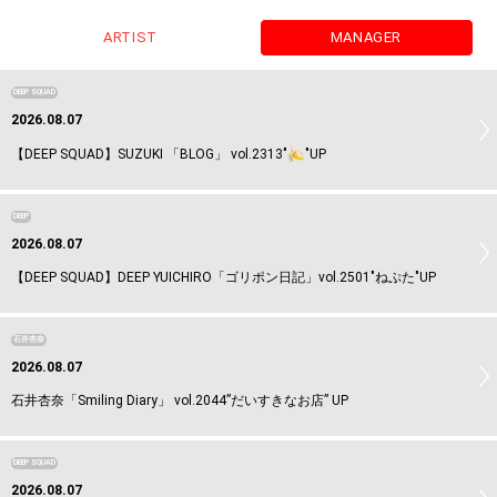
ARTIST
MANAGER
DEEP SQUAD
2026.08.07
【DEEP SQUAD】SUZUKI 「BLOG」 vol.2313"
"UP
DEEP
2026.08.07
【DEEP SQUAD】DEEP YUICHIRO「ゴリポン日記」vol.2501"ねぷた"UP
石井杏奈
2026.08.07
石井杏奈「Smiling Diary」 vol.2044”だいすきなお店” UP
DEEP SQUAD
2026.08.07