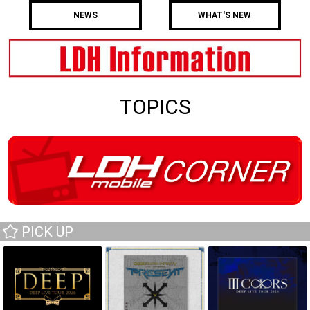
NEWS
WHAT'S NEW
TOPICS
PICK UP