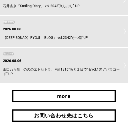
石井杏奈「Smiling Diary」 vol.2043”久しぶり” UP
DEEP SQUAD
2026.08.06
【DEEP SQUAD】RYOJI 「BLOG」 vol.2342"かつ活"UP
山口乃々華
2026.08.06
山口乃々華「のののエトセトラ」 vol.1316”あと２日で”＆vol.1317”パラコー
ド” UP
more
more
お問い合わせ先はこちら
お問い合わせ先はこちら
引継ぎはこちら