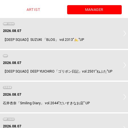
ARTIST
MANAGER
DEEP SQUAD
2026.08.07
【DEEP SQUAD】SUZUKI 「BLOG」 vol.2313"
"UP
DEEP
2026.08.07
【DEEP SQUAD】DEEP YUICHIRO「ゴリポン日記」vol.2501"ねぷた"UP
石井杏奈
2026.08.07
石井杏奈「Smiling Diary」 vol.2044”だいすきなお店” UP
DEEP SQUAD
2026.08.07