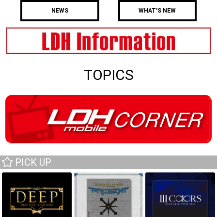
NEWS
WHAT'S NEW
TOPICS
PICK UP