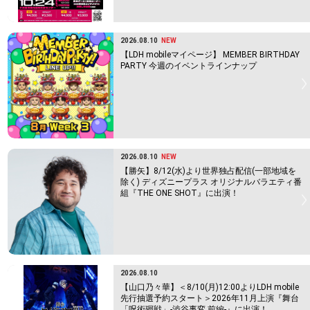
2026.08.10
NEW
【LDH mobileマイページ】 MEMBER BIRTHDAY
PARTY 今週のイベントラインナップ
2026.08.10
NEW
【勝矢】8/12(水)より世界独占配信(一部地域を
除く) ディズニープラス オリジナルバラエティ番
組『THE ONE SHOT』に出演！
2026.08.10
【山口乃々華】＜8/10(月)12:00よりLDH mobile
先行抽選予約スタート＞2026年11月上演『舞台
「呪術廻戦」-渋谷事変 前編-』に出演！