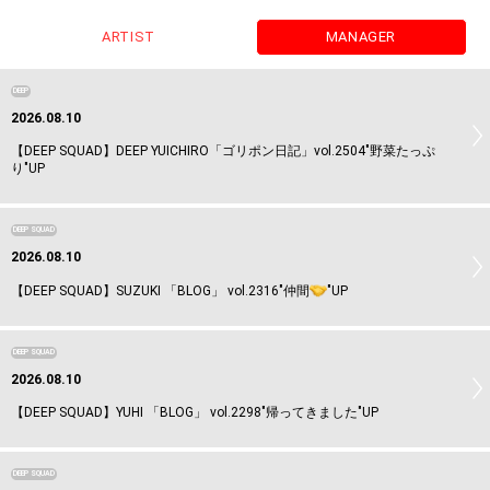
ARTIST
MANAGER
DEEP
2026.08.10
【DEEP SQUAD】DEEP YUICHIRO「ゴリポン日記」vol.2504"野菜たっぷ
り"UP
DEEP SQUAD
2026.08.10
【DEEP SQUAD】SUZUKI 「BLOG」 vol.2316"仲間
"UP
DEEP SQUAD
2026.08.10
【DEEP SQUAD】YUHI 「BLOG」 vol.2298"帰ってきました"UP
DEEP SQUAD