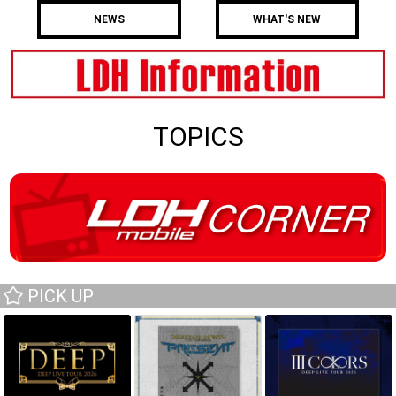
NEWS
WHAT'S NEW
TOPICS
PICK UP