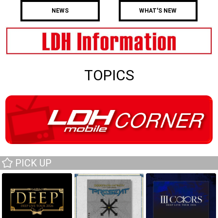
NEWS
WHAT'S NEW
TOPICS
PICK UP