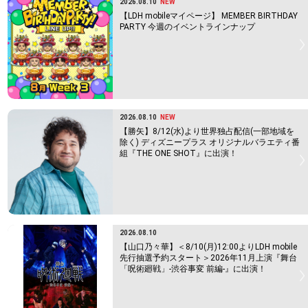
2026.08.10
NEW
【LDH mobileマイページ】 MEMBER BIRTHDAY
PARTY 今週のイベントラインナップ
2026.08.10
NEW
【勝矢】8/12(水)より世界独占配信(一部地域を
除く) ディズニープラス オリジナルバラエティ番
組『THE ONE SHOT』に出演！
2026.08.10
【山口乃々華】＜8/10(月)12:00よりLDH mobile
先行抽選予約スタート＞2026年11月上演『舞台
「呪術廻戦」-渋谷事変 前編-』に出演！