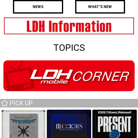
NEWS
WHAT'S NEW
TOPICS
PICK UP