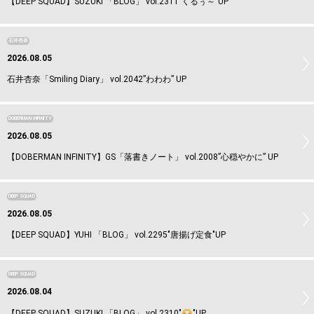
【DEEP SQUAD】SUZUKI 「BLOG」 vol.2311"くるぅ～"UP
石井杏奈
2026.08.05
石井杏奈「Smiling Diary」 vol.2042”わわわ” UP
DOBERMAN INFINITY
2026.08.05
【DOBERMAN INFINITY】GS「落書きノート」 vol.2008”心穏やかに” UP
DEEP SQUAD
2026.08.05
【DEEP SQUAD】YUHI 「BLOG」 vol.2295"唐揚げ定食"UP
DEEP SQUAD
2026.08.04
【DEEP SQUAD】SUZUKI 「BLOG」 vol.2310"
"UP