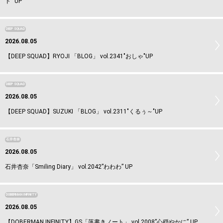
ド” UP
DEEP SQUAD
2026.08.05
【DEEP SQUAD】RYOJI 「BLOG」 vol.2341"おしゃ"UP
DEEP SQUAD
2026.08.05
【DEEP SQUAD】SUZUKI 「BLOG」 vol.2311"くるぅ～"UP
石井杏奈
2026.08.05
石井杏奈「Smiling Diary」 vol.2042”わわわ” UP
DOBERMAN INFINITY
2026.08.05
【DOBERMAN INFINITY】GS「落書きノート」 vol.2008”心穏やかに” UP