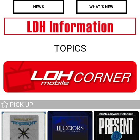
NEWS
WHAT'S NEW
TOPICS
PICK UP