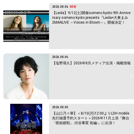
2026.08.06
NEW
【Leola】9/12(土)開催someno kyoto 9th Annive
rsary someno kyoto presents『Leola×大東まみ
2MANLIVE ～Voices in Bloom～』開催決定！
2026.08.06
【塩野瑛久】2026年8月メディア出演・掲載情報
2026.08.05
【山口乃々華】＜8/10(月)12:00よりLDH mobile
先行抽選予約スタート＞2026年11月上演『舞台
「呪術廻戦」-渋谷事変 前編-』に出演！