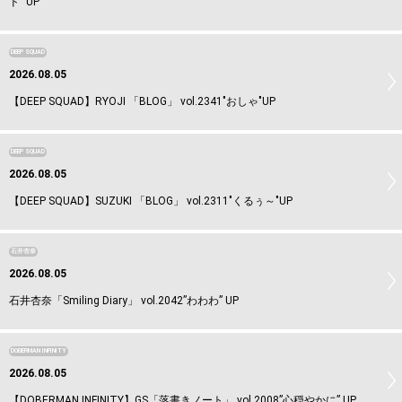
ド” UP
DEEP SQUAD
2026.08.05
【DEEP SQUAD】RYOJI 「BLOG」 vol.2341"おしゃ"UP
DEEP SQUAD
2026.08.05
【DEEP SQUAD】SUZUKI 「BLOG」 vol.2311"くるぅ～"UP
石井杏奈
2026.08.05
石井杏奈「Smiling Diary」 vol.2042”わわわ” UP
DOBERMAN INFINITY
2026.08.05
【DOBERMAN INFINITY】GS「落書きノート」 vol.2008”心穏やかに” UP