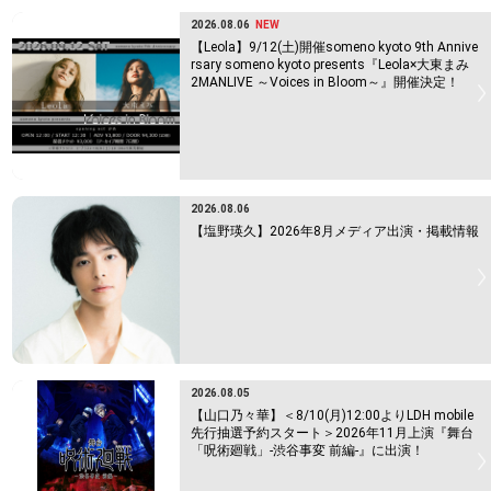
2026.08.06
NEW
【Leola】9/12(土)開催someno kyoto 9th Annive
rsary someno kyoto presents『Leola×大東まみ
2MANLIVE ～Voices in Bloom～』開催決定！
2026.08.06
【塩野瑛久】2026年8月メディア出演・掲載情報
2026.08.05
【山口乃々華】＜8/10(月)12:00よりLDH mobile
先行抽選予約スタート＞2026年11月上演『舞台
「呪術廻戦」-渋谷事変 前編-』に出演！