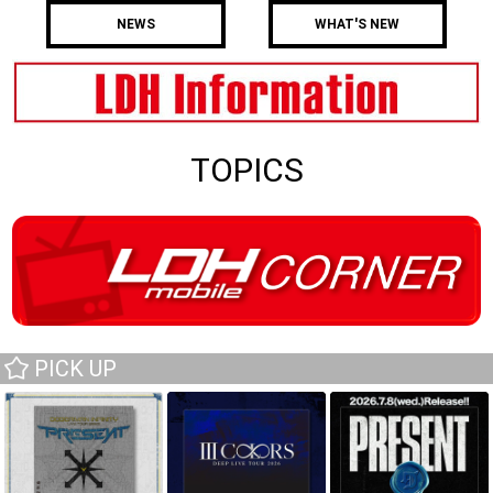
NEWS
WHAT'S NEW
TOPICS
PICK UP