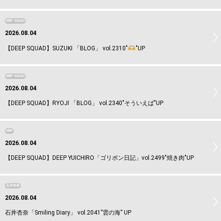
DEEP SQUAD
2026.08.04
【DEEP SQUAD】SUZUKI 「BLOG」 vol.2310"
"UP
DEEP SQUAD
2026.08.04
【DEEP SQUAD】RYOJI 「BLOG」 vol.2340"そういえば"UP
DEEP
2026.08.04
【DEEP SQUAD】DEEP YUICHIRO「ゴリポン日記」vol.2499"焼き肉"UP
石井杏奈
2026.08.04
石井杏奈「Smiling Diary」 vol.2041”雲の海” UP