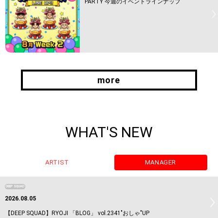
PARTY 今週のイベントラインナップ
more
more
WHAT'S NEW
ARTIST
MANAGER
DEEP SQUAD
2026.08.05
【DEEP SQUAD】RYOJI 「BLOG」 vol.2341"おしゃ"UP