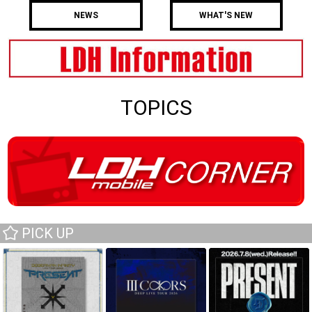
NEWS
WHAT'S NEW
TOPICS
PICK UP