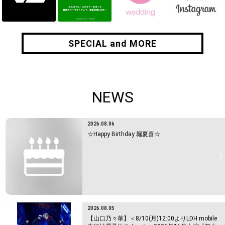
SPECIAL and MORE
SPECIAL and MORE
NEWS
2026.08.06
☆Happy Birthday 堀夏喜☆
2026.08.05
【山口乃々華】＜8/10(月)12:00よりLDH mobile