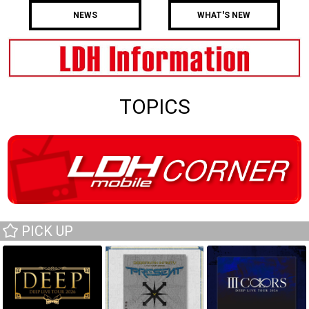
NEWS
WHAT'S NEW
TOPICS
PICK UP