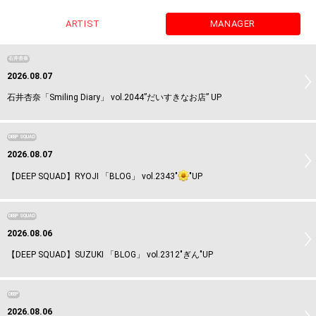
ARTIST
MANAGER
石井杏奈
2026.08.07
石井杏奈「Smiling Diary」 vol.2044”だいすきなお店” UP
DEEP SQUAD
2026.08.07
【DEEP SQUAD】RYOJI 「BLOG」 vol.2343"
"UP
DEEP SQUAD
2026.08.06
【DEEP SQUAD】SUZUKI 「BLOG」 vol.2312"ぎん"UP
DEEP
2026.08.06