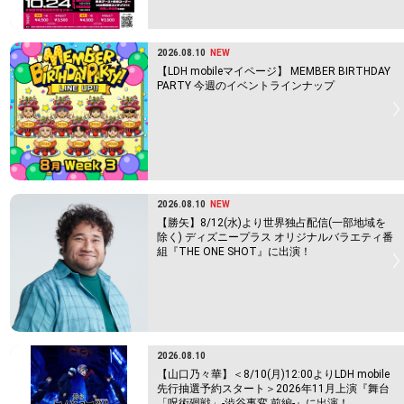
2026.08.10
NEW
【LDH mobileマイページ】 MEMBER BIRTHDAY
PARTY 今週のイベントラインナップ
2026.08.10
NEW
【勝矢】8/12(水)より世界独占配信(一部地域を
除く) ディズニープラス オリジナルバラエティ番
組『THE ONE SHOT』に出演！
2026.08.10
【山口乃々華】＜8/10(月)12:00よりLDH mobile
先行抽選予約スタート＞2026年11月上演『舞台
「呪術廻戦」-渋谷事変 前編-』に出演！