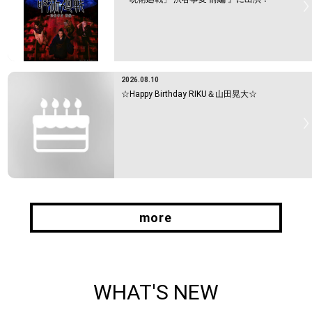
2026.08.10
☆Happy Birthday RIKU＆山田晃大☆
more
more
WHAT'S NEW