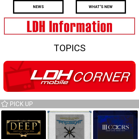
NEWS
WHAT'S NEW
TOPICS
PICK UP