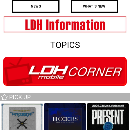
NEWS
WHAT'S NEW
TOPICS
PICK UP