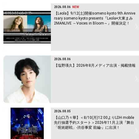
2026.08.06
NEW
【Leola】9/12(土)開催someno kyoto 9th Annive
rsary someno kyoto presents『Leola×大東まみ
2MANLIVE ～Voices in Bloom～』開催決定！
2026.08.06
【塩野瑛久】2026年8月メディア出演・掲載情報
2026.08.05
【山口乃々華】＜8/10(月)12:00よりLDH mobile
先行抽選予約スタート＞2026年11月上演『舞台
「呪術廻戦」-渋谷事変 前編-』に出演！