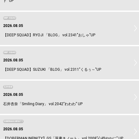
ド” UP
DEEP SQUAD
2026.08.05
【DEEP SQUAD】RYOJI 「BLOG」 vol.2341"おしゃ"UP
DEEP SQUAD
2026.08.05
【DEEP SQUAD】SUZUKI 「BLOG」 vol.2311"くるぅ～"UP
石井杏奈
2026.08.05
石井杏奈「Smiling Diary」 vol.2042”わわわ” UP
DOBERMAN INFINITY
2026.08.05
【DOBERMAN INFINITY】GS「落書きノート」 vol.2008”心穏やかに” UP