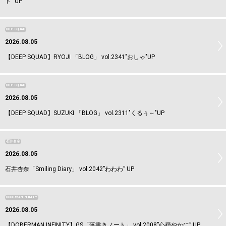
ド” UP
DEEP SQUAD
2026.08.05
【DEEP SQUAD】RYOJI 「BLOG」 vol.2341"おしゃ"UP
DEEP SQUAD
2026.08.05
【DEEP SQUAD】SUZUKI 「BLOG」 vol.2311"くるぅ～"UP
石井杏奈
2026.08.05
石井杏奈「Smiling Diary」 vol.2042”わわわ” UP
DOBERMAN INFINITY
2026.08.05
【DOBERMAN INFINITY】GS「落書きノート」 vol.2008”心穏やかに” UP