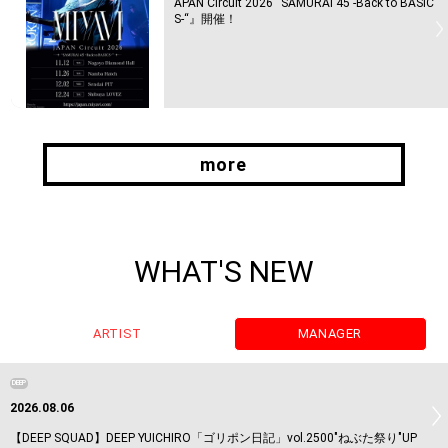
APAN Circuit 2026 “SAMURAI 45 -Back to BASIC
S-“』開催！
more
more
WHAT'S NEW
ARTIST
MANAGER
DEEP
2026.08.06
【DEEP SQUAD】DEEP YUICHIRO「ゴリポン日記」vol.2500"ねぶた祭り"UP