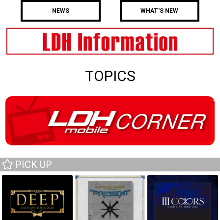
NEWS
WHAT'S NEW
TOPICS
PICK UP