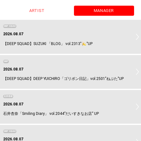
ARTIST
MANAGER
DEEP SQUAD
2026.08.07
【DEEP SQUAD】SUZUKI 「BLOG」 vol.2313"
"UP
DEEP
2026.08.07
【DEEP SQUAD】DEEP YUICHIRO「ゴリポン日記」vol.2501"ねぷた"UP
石井杏奈
2026.08.07
石井杏奈「Smiling Diary」 vol.2044”だいすきなお店” UP
DEEP SQUAD
2026.08.07