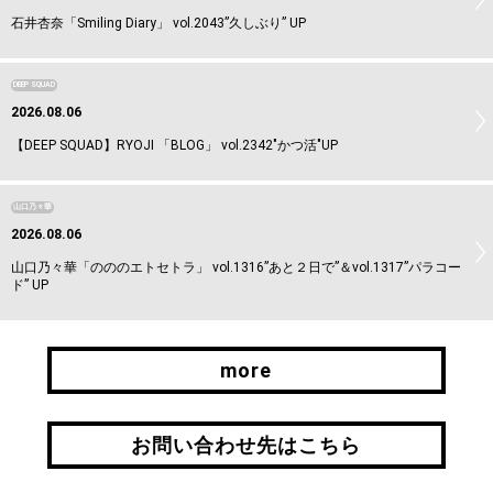
石井杏奈「Smiling Diary」 vol.2043”久しぶり” UP
DEEP SQUAD
2026.08.06
【DEEP SQUAD】RYOJI 「BLOG」 vol.2342"かつ活"UP
山口乃々華
2026.08.06
山口乃々華「のののエトセトラ」 vol.1316”あと２日で”＆vol.1317”パラコー
ド” UP
more
more
お問い合わせ先はこちら
お問い合わせ先はこちら
引継ぎはこちら