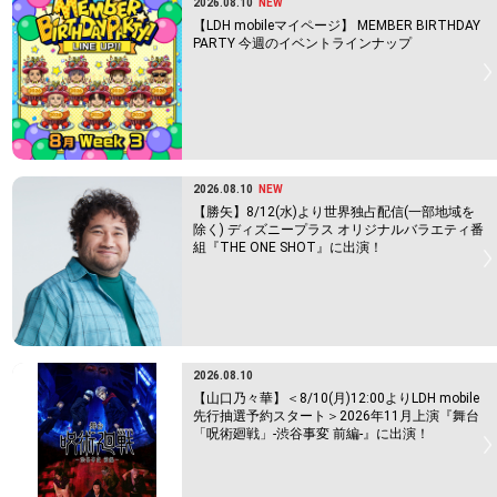
2026.08.10
NEW
【LDH mobileマイページ】 MEMBER BIRTHDAY
PARTY 今週のイベントラインナップ
2026.08.10
NEW
【勝矢】8/12(水)より世界独占配信(一部地域を
除く) ディズニープラス オリジナルバラエティ番
組『THE ONE SHOT』に出演！
2026.08.10
【山口乃々華】＜8/10(月)12:00よりLDH mobile
先行抽選予約スタート＞2026年11月上演『舞台
「呪術廻戦」-渋谷事変 前編-』に出演！