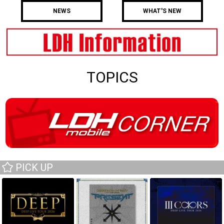
NEWS
WHAT'S NEW
TOPICS
PICK UP