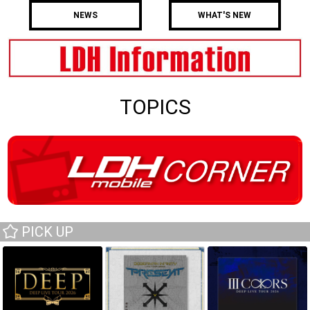
NEWS
WHAT'S NEW
TOPICS
PICK UP