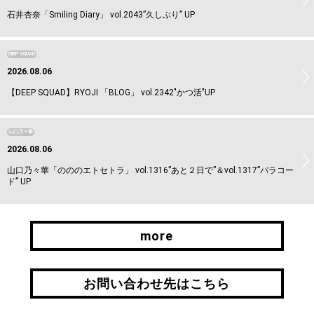
石井杏奈「Smiling Diary」 vol.2043”久しぶり” UP
DEEP SQUAD
2026.08.06
【DEEP SQUAD】RYOJI 「BLOG」 vol.2342"かつ活"UP
山口乃々華
2026.08.06
山口乃々華「のののエトセトラ」 vol.1316”あと２日で”＆vol.1317”パラコー
ド” UP
more
more
お問い合わせ先はこちら
お問い合わせ先はこちら
引継ぎはこちら