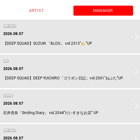
ARTIST
MANAGER
DEEP SQUAD
2026.08.07
【DEEP SQUAD】SUZUKI 「BLOG」 vol.2313"
"UP
DEEP
2026.08.07
【DEEP SQUAD】DEEP YUICHIRO「ゴリポン日記」vol.2501"ねぷた"UP
石井杏奈
2026.08.07
石井杏奈「Smiling Diary」 vol.2044”だいすきなお店” UP
DEEP SQUAD
2026.08.07