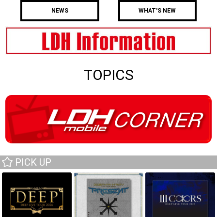
NEWS
WHAT'S NEW
TOPICS
PICK UP