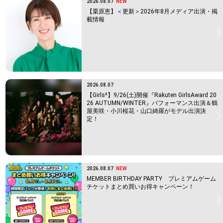
2026.08.07
NEW
【栗原恵】＜更新＞2026年8月メディア出演・掲
載情報
2026.08.07
【Girls²】9/26(土)開催『Rakuten GirlsAward 20
26 AUTUMN/WINTER』パフォーマンス出演＆鶴
屋美咲・小川桜花・山口綺羅がモデル出演決
定！
2026.08.07
NEW
MEMBER BIRTHDAY PARTY プレミアムゲーム
チケットまとめ買いお得キャンペーン！