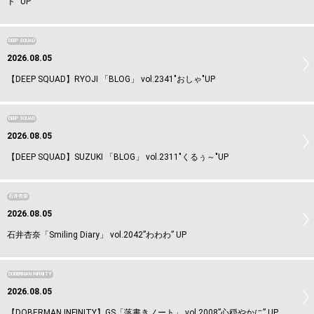
ド” UP
DEEP SQUAD
2026.08.05
【DEEP SQUAD】RYOJI 「BLOG」 vol.2341"おしゃ"UP
DEEP SQUAD
2026.08.05
【DEEP SQUAD】SUZUKI 「BLOG」 vol.2311"くるぅ～"UP
石井杏奈
2026.08.05
石井杏奈「Smiling Diary」 vol.2042”わわわ” UP
DOBERMAN INFINITY
2026.08.05
【DOBERMAN INFINITY】GS「落書きノート」 vol.2008”心穏やかに” UP