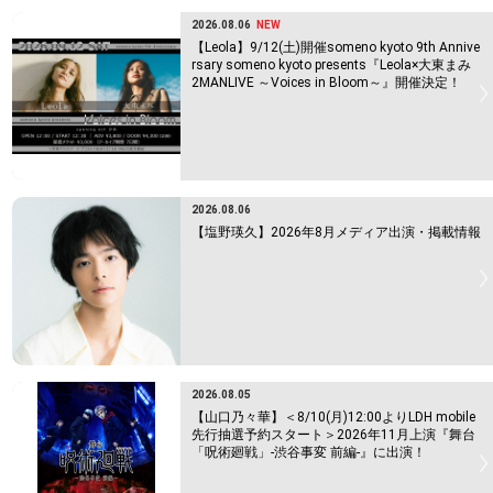
2026.08.06
NEW
【Leola】9/12(土)開催someno kyoto 9th Annive
rsary someno kyoto presents『Leola×大東まみ
2MANLIVE ～Voices in Bloom～』開催決定！
2026.08.06
【塩野瑛久】2026年8月メディア出演・掲載情報
2026.08.05
【山口乃々華】＜8/10(月)12:00よりLDH mobile
先行抽選予約スタート＞2026年11月上演『舞台
「呪術廻戦」-渋谷事変 前編-』に出演！