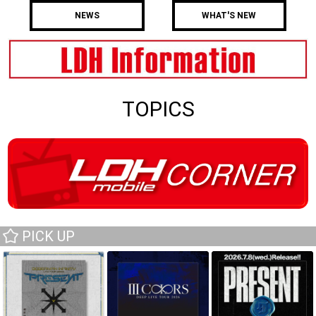
NEWS
WHAT'S NEW
TOPICS
PICK UP