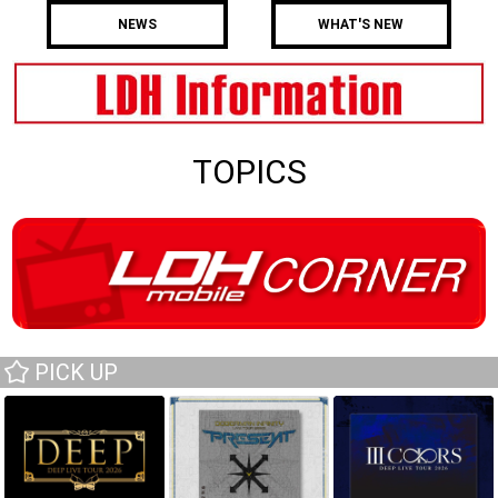
NEWS
WHAT'S NEW
TOPICS
PICK UP