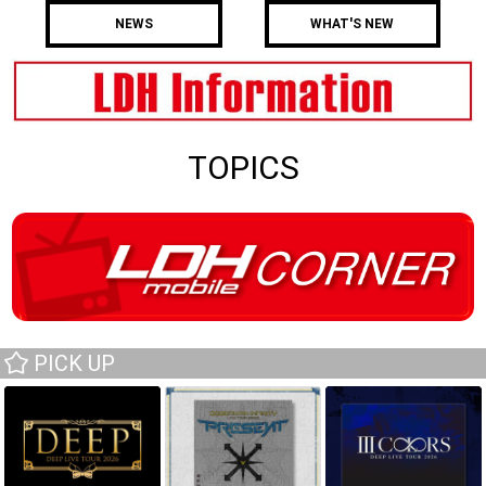
NEWS
WHAT'S NEW
TOPICS
PICK UP