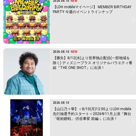
2026.08.10
NEW
【LDH mobileマイページ】 MEMBER BIRTHDAY
PARTY 今週のイベントラインナップ
2026.08.10
NEW
【勝矢】8/12(水)より世界独占配信(一部地域を
除く) ディズニープラス オリジナルバラエティ番
組『THE ONE SHOT』に出演！
2026.08.10
【山口乃々華】＜8/10(月)12:00よりLDH mobile
先行抽選予約スタート＞2026年11月上演『舞台
「呪術廻戦」-渋谷事変 前編-』に出演！