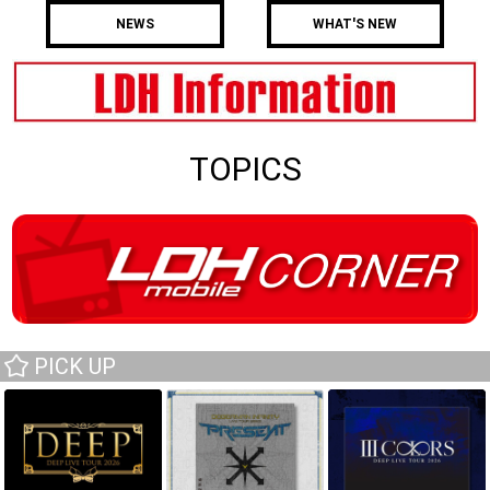
NEWS
WHAT'S NEW
TOPICS
PICK UP