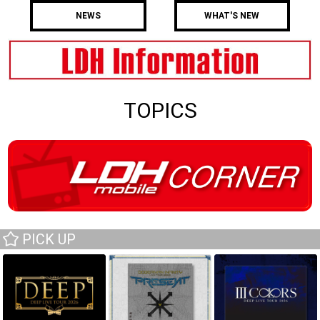
NEWS
WHAT'S NEW
TOPICS
PICK UP