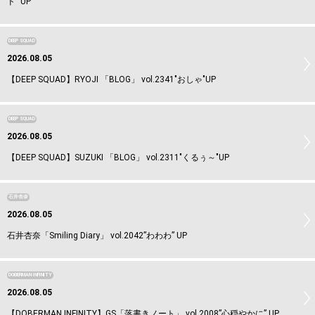
ド” UP
DEEP SQUAD
2026.08.05
【DEEP SQUAD】RYOJI 「BLOG」 vol.2341"おしゃ"UP
DEEP SQUAD
2026.08.05
【DEEP SQUAD】SUZUKI 「BLOG」 vol.2311"くるぅ～"UP
石井杏奈
2026.08.05
石井杏奈「Smiling Diary」 vol.2042”わわわ” UP
DOBERMAN INFINITY
2026.08.05
【DOBERMAN INFINITY】GS「落書きノート」 vol.2008”心穏やかに” UP