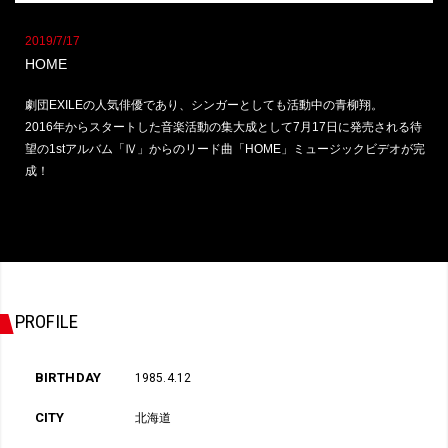
2019/7/17
HOME
劇団EXILEの人気俳優であり、シンガーとしても活動中の青柳翔。
2016年からスタートした音楽活動の集大成として7月17日に発売される待
望の1stアルバム「Ⅳ」からのリード曲「HOME」ミュージックビデオが完
成！
PROFILE
BIRTHDAY
1985.4.12
CITY
北海道