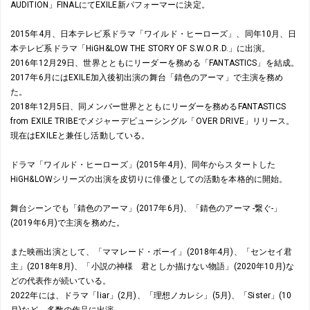
AUDITION」FINALにてEXILE新パフォーマーに決定。
2015年4月、日本テレビ系ドラマ「ワイルド・ヒーローズ」、同年10月、日
本テレビ系ドラマ「HiGH&LOW THE STORY OF S.W.O.R.D.」に出演。
2016年12月29日、世界とともにリーダーを務める「FANTASTICS」を結成。
2017年6月にはEXILE加入後初出演の舞台「錆色のアーマ」で主演を務め
た。
2018年12月5日、同メンバー世界とともにリーダーを務めるFANTASTICS
from EXILE TRIBEでメジャーデビューシングル「OVER DRIVE」リリース。
現在はEXILEと兼任し活動している。
ドラマ「ワイルド・ヒーローズ」(2015年4月)、同年からスタートした
HiGH&LOWシリーズの出演を皮切りに俳優としての活動を本格的に開始。
舞台シーンでも「錆色のアーマ」(2017年6月)、「錆色のアーマ -繋ぐ-」
(2019年6月)で主演を務めた。
また映画出演として、「ママレード・ボーイ」(2018年4月)、「センセイ君
主」(2018年8月)、「小説の神様 君としか描けない物語」(2020年10月)な
どの代表作が続いている。
2022年には、ドラマ「liar」(2月)、「理想ノカレシ」(5月)、「Sister」(10
月)など、多数の作品に出演。