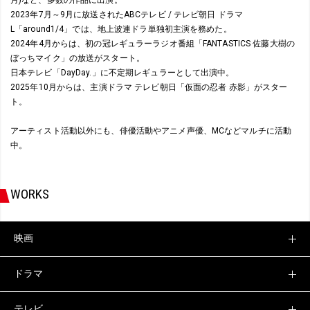
2023年7月～9月に放送されたABCテレビ / テレビ朝日 ドラマ
L「around1/4」では、地上波連ドラ単独初主演を務めた。
2024年4月からは、初の冠レギュラーラジオ番組「FANTASTICS 佐藤大樹の
ぼっちマイク」の放送がスタート。
日本テレビ「DayDay.」に不定期レギュラーとして出演中。
2025年10月からは、主演ドラマ テレビ朝日「仮面の忍者 赤影」がスター
ト。
アーティスト活動以外にも、俳優活動やアニメ声優、MCなどマルチに活動
中。
WORKS
映画
ドラマ
テレビ