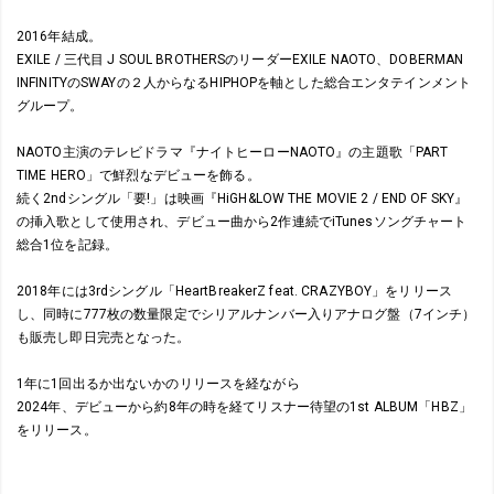
2016年結成。
EXILE / 三代目 J SOUL BROTHERSのリーダーEXILE NAOTO、DOBERMAN
INFINITYのSWAYの２人からなるHIPHOPを軸とした総合エンタテインメント
グループ。
NAOTO主演のテレビドラマ『ナイトヒーローNAOTO』の主題歌「PART
TIME HERO」で鮮烈なデビューを飾る。
続く2ndシングル「要!」は映画『HiGH&LOW THE MOVIE 2 / END OF SKY』
の挿入歌として使用され、デビュー曲から2作連続でiTunesソングチャート
総合1位を記録。
2018年には3rdシングル「HeartBreakerZ feat. CRAZYBOY」をリリース
し、同時に777枚の数量限定でシリアルナンバー入りアナログ盤（7インチ）
も販売し即日完売となった。
1年に1回出るか出ないかのリリースを経ながら
2024年、デビューから約8年の時を経てリスナー待望の1st ALBUM「HBZ」
をリリース。